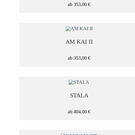
Hochformat
ab
353,00
€
Querformat
Panorama
AM KAI II
Quadratisch
ab
353,00
€
TECHNIK
STALA
ab
404,00
€
Fotografie
Digitale Kunst