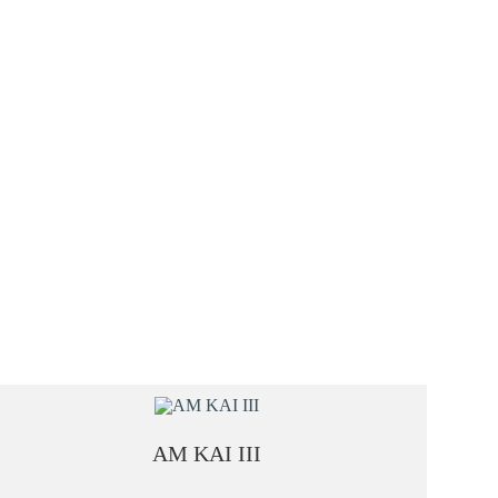
FARBE
AM KAI III