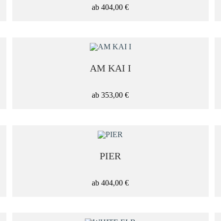
S - bis ca. 40x50cm
ab
404,00
€
M - bis ca. 50x70cm
L - bis ca. 70x100cm
AM KAI I
XL - bis ca. 100x150cm
ab
353,00
€
XXL - ab ca. 120x180cm
PREISSPANNE
PIER
ab
404,00
€