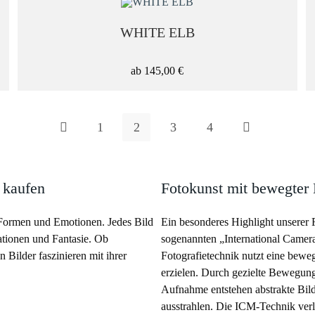
WHITE ELB
ab
145,00
€
1
2
3
4
 kaufen
Fotokunst mit bewegter
, Formen und Emotionen. Jedes Bild
Ein besonderes Highlight unserer 
tationen und Fantasie. Ob
sogenannten „International Camer
 Bilder faszinieren mit ihrer
Fotografietechnik nutzt eine bew
erzielen. Durch gezielte Bewegun
Aufnahme entstehen abstrakte Bilde
ausstrahlen. Die ICM-Technik verle