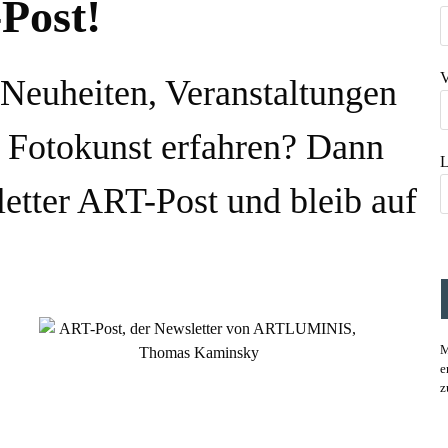
-Post!
V
 Neuheiten, Veranstaltungen
 Fotokunst erfahren? Dann
L
etter ART-Post und bleib auf
M
e
z