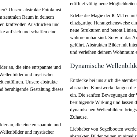
eröffnet völlig neue Möglichkeiten
en? Unsere abstrakte Fotokunst
Erlebe die Magie der ICM-Technik
m zentralen Raum in deinem
einzigartige Herangehensweise ein
ren kraftvollen Ausdrücken und
neue Strukturen und betont Linien,
ke auf sich und schaffen eine
wahrnehmbar sind. So wird das Au
geführt. Abstrakten Bilder mit Int
und verleihen deinem Wohnraum ei
Dynamische Wellenbilde
der an, die eine entspannte und
Wellenbilder und mystischer
Entdecke bei uns auch die atembe
it entführen. Unsere abstrakte
abstrakten Kunstwerke fangen die
nd beruhigende Gestaltung dieses
ein. Die sanften Bewegungen der 
beruhigende Wirkung und lassen di
dynamischen Wellenbildern bringst
Zuhause.
der an, die eine entspannte und
Liebhaber von Segelbooten werden
Wellenbilder und mystischer
abstrakten Bilder zeigen minimali