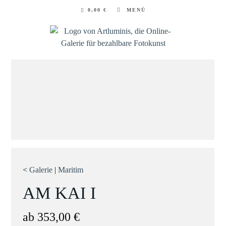
Zum
0,00
€
MENÜ
Inhalt
springen
<
Galerie
|
Maritim
AM KAI I
ab
353,00
€