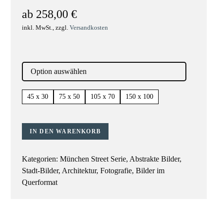
ab
258,00
€
inkl. MwSt., zzgl.
Versandkosten
45 x 30
75 x 50
105 x 70
150 x 100
IN DEN WARENKORB
Kategorien:
München Street Serie
,
Abstrakte Bilder
,
Stadt-Bilder
,
Architektur
,
Fotografie
,
Bilder im
Querformat