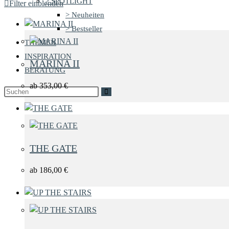
> SPOTLIGHT
Filter einblenden
> Neuheiten
> Bestseller
THEMEN
FORMAT
INSPIRATION
MARINA II
BERATUNG
ab
353,00
€
Hochformat
THE GATE
ab
186,00
€
FARBE