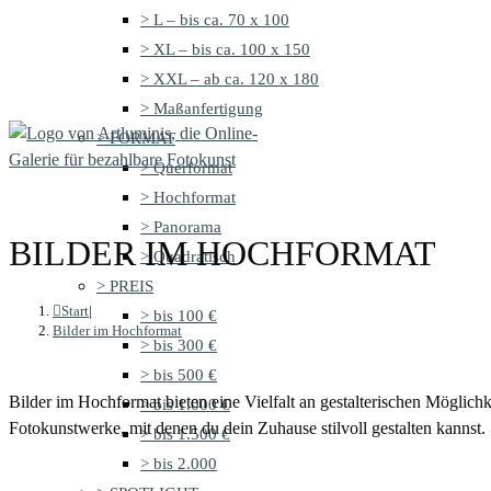
> L – bis ca. 70 x 100
> XL – bis ca. 100 x 150
> XXL – ab ca. 120 x 180
> Maßanfertigung
> FORMAT
> Querformat
> Hochformat
> Panorama
BILDER IM HOCHFORMAT
> Quadratisch
> PREIS
Start
|
> bis 100 €
Bilder im Hochformat
> bis 300 €
> bis 500 €
Bilder im Hochformat bieten eine Vielfalt an gestalterischen Möglich
> bis 1.000 €
Fotokunstwerke, mit denen du dein Zuhause stilvoll gestalten kannst.
> bis 1.500 €
> bis 2.000