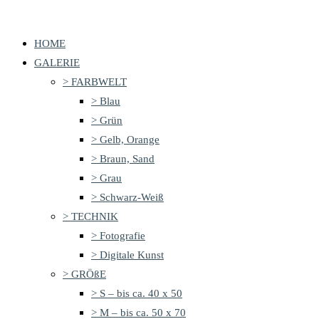
Zum
Inhalt
HOME
springen
GALERIE
> FARBWELT
> Blau
> Grün
> Gelb, Orange
> Braun, Sand
> Grau
> Schwarz-Weiß
> TECHNIK
> Fotografie
> Digitale Kunst
> GRÖßE
> S – bis ca. 40 x 50
> M – bis ca. 50 x 70