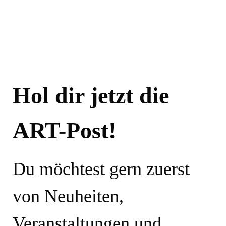
XXL - ab ca.
120x180cm
TECHNIK
PREISSPANNE
Hol dir jetzt die
Fotografie
Digitale Kunst
ART-Post!
- AUSWAHL
+ AUSWAHL
ZURÜCKSETZEN
ÜBERNEHMEN
Du möchtest gern zuerst
von Neuheiten,
Veranstaltungen und