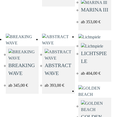
Meer-Bilder
MARINA III
München Street
ab
353,00
€
Serie
Schwarz-Weiß
LICHTSPIE
See-Bilder
LE
BREAKING
ABSTRACT
Stadt-Bilder
WAVE
WAVE
ab
404,00
€
ab
345,00
€
ab
393,00
€
Starnberger See
Serie
Strand & Dünen
GOLDEN