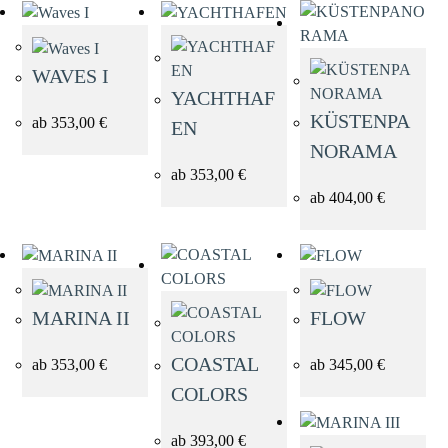
THEMEN
FORMAT
WAVES I
YACHTHAF
KÜSTENPA
ab
353,00
€
EN
Abstrakte Bilder
Hochformat
NORAMA
ab
353,00
€
Architektur
Querformat
ab
404,00
€
Bilder mit
Panorama
Bewegung
MARINA II
FLOW
Landschaftsbilder
COASTAL
ab
353,00
€
ab
345,00
€
COLORS
Maritim
ab
393,00
€