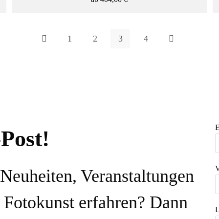
1
2
3
4
TECHNIK
E
-Post!
Fotografie
V
 Neuheiten, Veranstaltungen
Digitale Kunst
 Fotokunst erfahren? Dann
L