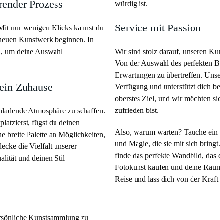
erender Prozess
würdig ist.
Service mit Passion
. Mit nur wenigen Klicks kannst du
 neuen Kunstwerk beginnen. In
n, um deine Auswahl
Wir sind stolz darauf, unseren Ku
Von der Auswahl des perfekten Bil
Erwartungen zu übertreffen. Unse
dein Zuhause
Verfügung und unterstützt dich be
oberstes Ziel, und wir möchten si
zufrieden bist.
nladende Atmosphäre zu schaffen.
atzierst, fügst du deinen
Also, warum warten? Tauche ein i
breite Palette an Möglichkeiten,
und Magie, die sie mit sich bring
ecke die Vielfalt unserer
finde das perfekte Wandbild, das
lität und deinen Stil
Fotokunst kaufen und deine Räum
Reise und lass dich von der Kraft
ersönliche Kunstsammlung zu