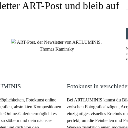
etter ART-Post und bleib auf
M
e
z
TLUMINIS
Fotokunst in verschied
öglichkeiten, Fotokunst online
Bei ARTLUMINIS kannst du Bilde
grafien, abstrakten Kompositionen
zwischen Fotografieabzügen, Acry
Die Online-Galerie ermöglicht es
einzigartiges visuelles Erlebnis 
zu stöbern und dein nächstes
perfekt, um die Feinheiten und Fa
hten und dich von den
Werken zusätzlich einen modernen