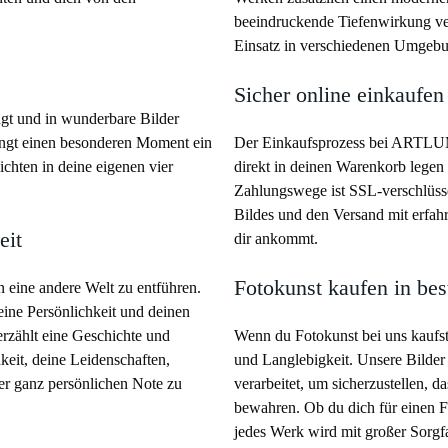
beeindruckende Tiefenwirkung ver
Einsatz in verschiedenen Umgeb
Sicher online einkaufen
ängt und in wunderbare Bilder
fängt einen besonderen Moment ein
Der Einkaufsprozess bei ARTLUMI
chten in deine eigenen vier
direkt in deinen Warenkorb legen
Zahlungswege ist SSL-verschlüss
Bildes und den Versand mit erfahr
eit
dir ankommt.
Fotokunst kaufen in bes
n eine andere Welt zu entführen.
eine Persönlichkeit und deinen
rzählt eine Geschichte und
Wenn du Fotokunst bei uns kaufst,
hkeit, deine Leidenschaften,
und Langlebigkeit. Unsere Bilder
er ganz persönlichen Note zu
verarbeitet, um sicherzustellen, 
bewahren. Ob du dich für einen F
jedes Werk wird mit großer Sorgfal