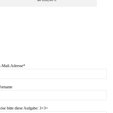
PREISSPANNE
-Mail-Adresse*
orname
+ AUSWAHL ÜBERNEHMEN
öse bitte diese Aufgabe:
3+3=