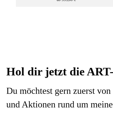
See-Bilder
Stadt-Bilder
Starnberger See Serie
Wasser-Bilder
FARBE
Hol dir jetzt die ART
Du möchtest gern zuerst von
und Aktionen rund um meine
- AUSWAHL ZURÜCKSETZEN