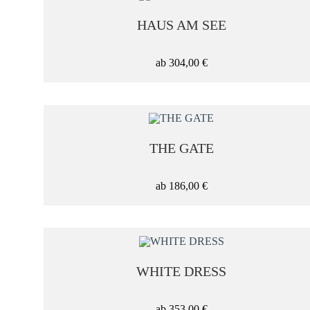
Bilder mit Bewegung
HAUS AM SEE
Landschaftsbilder
ab
304,00
€
Maritim
Meer-Bilder
THE GATE
ab
186,00
€
München Street Serie
Quadratische Bilder
WHITE DRESS
Schwarz-Weiß
ab
353,00
€