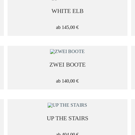
Panorama
WHITE ELB
Quadratisch
ab
145,00
€
ZWEI BOOTE
ab
140,00
€
UP THE STAIRS
ab
404,00
€