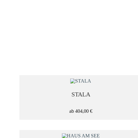
Zum
Inhalt
springen
THEMEN
STALA
Abstrakte Bilder
ab
404,00
€
Architektur